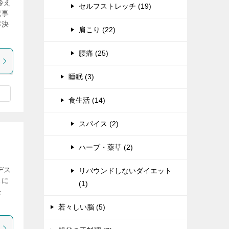
冷え
セルフストレッチ (19)
記事
解決
肩こり (22)
腰痛 (25)
睡眠 (3)
食生活 (14)
スパイス (2)
ハーブ・薬草 (2)
デス
リバウンドしないダイエット
スに
(1)
決
若々しい脳 (5)