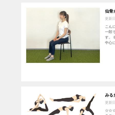
仙骨
更新
こん
一郎
す。
中心に
みる
更新
☆☆