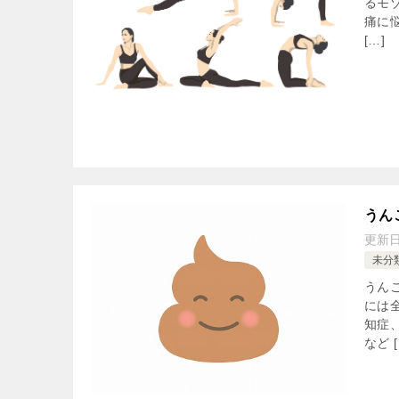
るモ
痛に
[…]
うん
更新
未分
うん
には
知症
など [