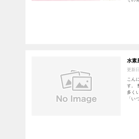
水素
更新
こん
す。
多く
「いつ