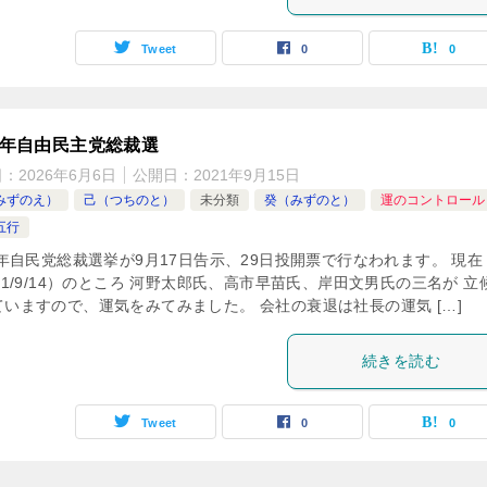
Tweet
0
0
21年自由民主党総裁選
日：
2026年6月6日
公開日：
2021年9月15日
みずのえ）
己（つちのと）
未分類
癸（みずのと）
運のコントロール
五行
1年自民党総裁選挙が9月17日告示、29日投開票で行なわれます。 現在
21/9/14）のところ 河野太郎氏、高市早苗氏、岸田文男氏の三名が 立
ていますので、運気をみてみました。 会社の衰退は社長の運気 […]
続きを読む
Tweet
0
0