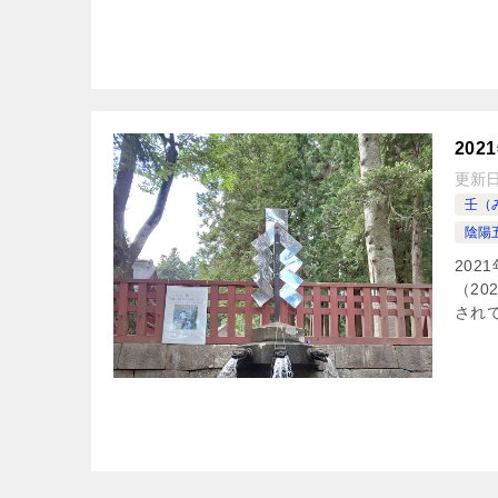
20
更新
壬（
陰陽
202
（20
され