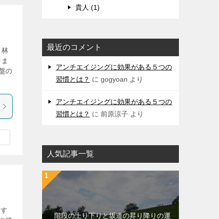
貴人 (1)
最近のコメント
、林
しま
アンチエイジングに効果がある５つの
盤の
習慣とは？
に
gogyoan
より
アンチエイジングに効果がある５つの
習慣とは？
に
前原涼子
より
人気記事一覧
くす
階段の上り下りと坂道の昇り降りの運