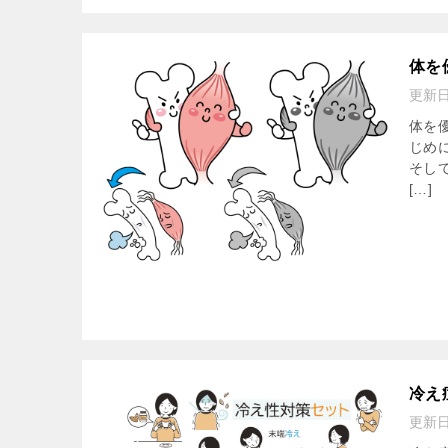
体を
更新
体を
じめ
そし
[…]
冷え
更新