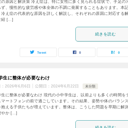
症の原因と解決策 冷え症は、特に女性に多く見られる症状で、手足の
らず、慢性的な疲労感や体全体の不調に発展することもあります。本
、冷え症の代表的な原因を詳しく解説し、それぞれの原因に対応する
紹 […]
続きを読む
Tweet
0
0
学生に整体が必要なわけ
日：
2026年6月6日
公開日：
2024年6月22日
未分類
学生に整体が必要なわけ 現代の小中学生は、以前よりも多くの時間を
スマートフォンの前で過ごしています。その結果、姿勢や体のバラン
を抱える子供たちが増えています。整体は、こうした問題を早期に解
やか […]
続きを読む