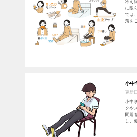
冷え
に限
では
策をご
小中
更新
小中
クや
問題
し、健