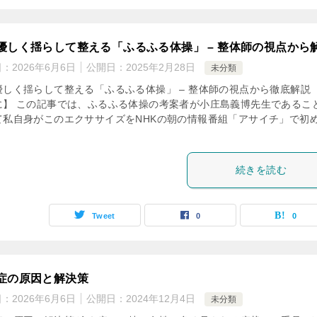
優しく揺らして整える「ふるふる体操」 – 整体師の視点から
日：
2026年6月6日
公開日：
2025年2月28日
未分類
優しく揺らして整える「ふるふる体操」 – 整体師の視点から徹底解説 
に】 この記事では、ふるふる体操の考案者が小庄島義博先生であるこ
て私自身がこのエクササイズをNHKの朝の情報番組「アサイチ」で初
続きを読む
Tweet
0
0
症の原因と解決策
日：
2026年6月6日
公開日：
2024年12月4日
未分類