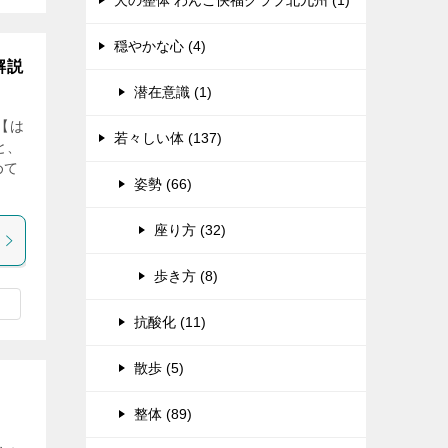
犬の整体 わんこ快福クラブ北九州 (1)
穏やかな心 (4)
解説
潜在意識 (1)
【は
若々しい体 (137)
と、
めて
姿勢 (66)
座り方 (32)
歩き方 (8)
抗酸化 (11)
散歩 (5)
整体 (89)