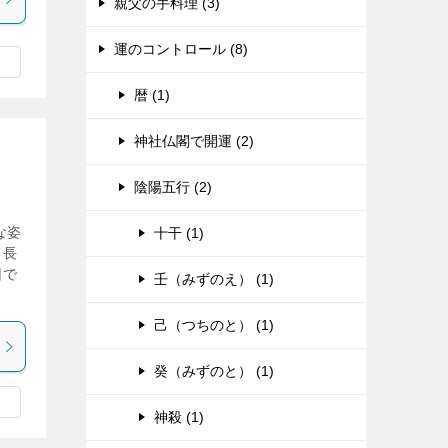
親父の手料理 (3)
運のコントロール (8)
暦 (1)
神社仏閣で開運 (2)
陰陽五行 (2)
な姿
十干 (1)
、長
因で
壬（みずのえ） (1)
己（つちのと） (1)
癸（みずのと） (1)
神殺 (1)