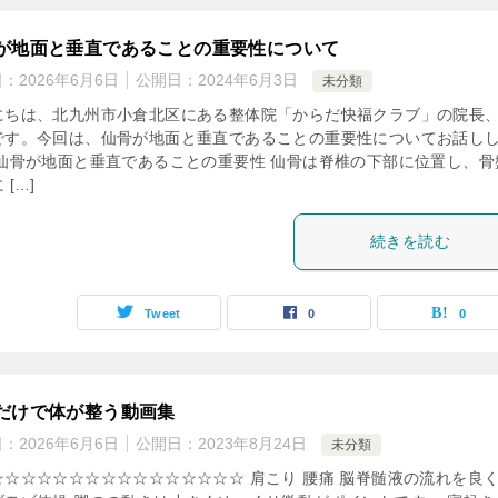
が地面と垂直であることの重要性について
日：
2026年6月6日
公開日：
2024年6月3日
未分類
にちは、北九州市小倉北区にある整体院「からだ快福クラブ」の院長
です。今回は、仙骨が地面と垂直であることの重要性についてお話し
 仙骨が地面と垂直であることの重要性 仙骨は脊椎の下部に位置し、骨
 […]
続きを読む
Tweet
0
0
だけで体が整う動画集
日：
2026年6月6日
公開日：
2023年8月24日
未分類
☆☆☆☆☆☆☆☆☆☆☆☆☆☆☆☆ 肩こり 腰痛 脳脊髄液の流れを良