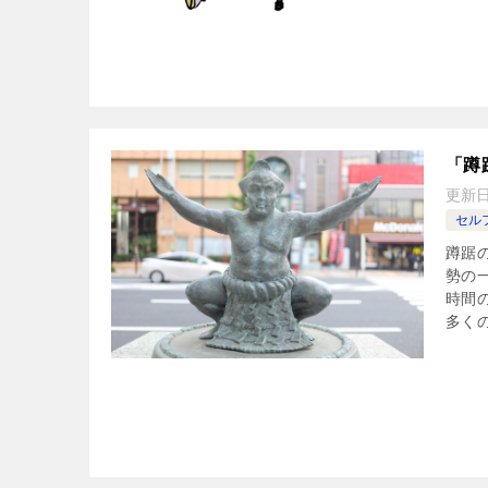
「蹲
更新
セル
蹲踞
勢の
時間
多くの