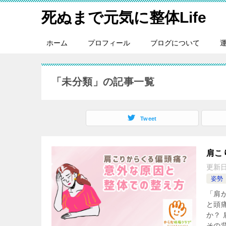
死ぬまで元気に整体Life
ホーム
プロフィール
ブログについて
「未分類」の記事一覧
Tweet
肩こ
更新
姿勢
「肩
と頭
か？
その背