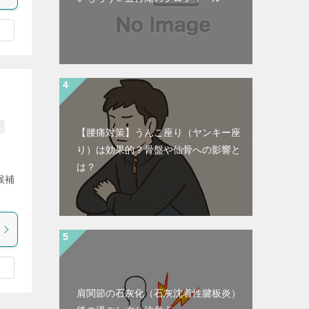
【腰痛対策】うんこ座り（ヤンキー座
り）は効果的？骨盤や仙骨への影響と
は？
候補
肩関節の石灰化（石灰沈着性腱板炎）