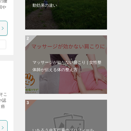
の腰
動効果の違い
回や
マッサージが効かない肩こり | 女性整
体師が伝える体の整え方
そこ
や認
て癌
いちろう＠五行庵のプロフィール