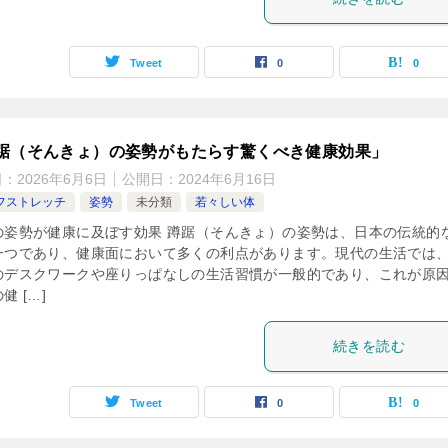
Tweet
0
0
踞（そんきょ）の姿勢がもたらす驚くべき健康効果」
日：
2026年6月6日
公開日：
2024年6月16日
フストレッチ
姿勢
未分類
若々しい体
の姿勢が健康に及ぼす効果 蹲踞（そんきょ）の姿勢は、日本の伝統的
一つであり、健康面において多くの利点があります。現代の生活では
のデスクワークや座りっぱなしの生活習慣が一般的であり、これが原
健 […]
続きを読む
Tweet
0
0