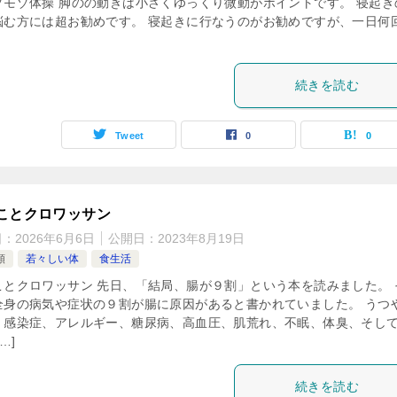
ゾモゾ体操 脚のの動きは小さくゆっくり微動がポイントです。 寝起き
悩む方には超お勧めです。 寝起きに行なうのがお勧めですが、一日何
続きを読む
Tweet
0
0
ことクロワッサン
日：
2026年6月6日
公開日：
2023年8月19日
類
若々しい体
食生活
ことクロワッサン 先日、「結局、腸が９割」という本を読みました。 
全身の病気や症状の９割が腸に原因があると書かれていました。 うつ
、感染症、アレルギー、糖尿病、高血圧、肌荒れ、不眠、体臭、そし
…]
続きを読む