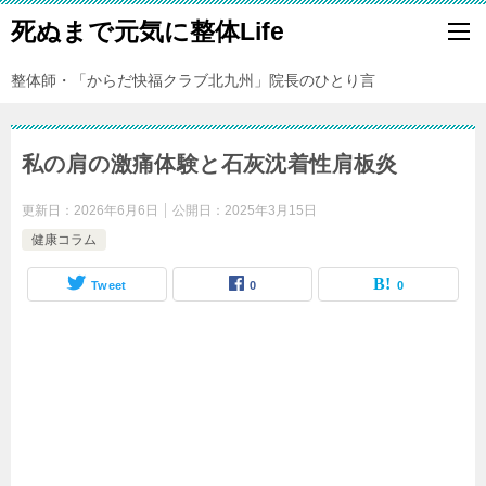
死ぬまで元気に整体Life
整体師・「からだ快福クラブ北九州」院長のひとり言
私の肩の激痛体験と石灰沈着性肩板炎
更新日：
2026年6月6日
公開日：
2025年3月15日
健康コラム
Tweet
0
0