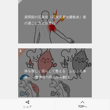
肩関節の石灰化（石灰沈着性腱板炎）後
の過ごし方と注意点
体を優しく揺らして整える「ふるふる体
操」 – 整体師の視点から解説
TOPへ
シェア