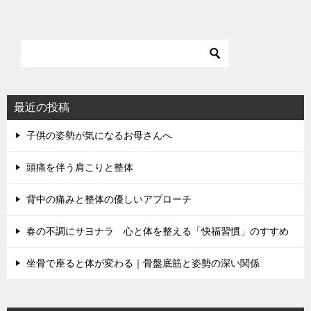
ナ
ビ
ゲ
ー
シ
最近の投稿
ョ
子供の姿勢が気になるお母さんへ
ン
頭痛を伴う肩こりと整体
背中の痛みと整体の優しいアプローチ
春の不調にサヨナラ 心と体を整える「快福習慣」のすすめ
坐骨で座ると体が変わる｜骨盤底筋と姿勢の深い関係