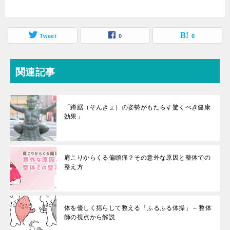
Tweet
0
0
関連記事
「蹲踞（そんきょ）の姿勢がもたらす驚くべき健康
効果」
肩こりからくる偏頭痛？その意外な原因と整体での
整え方
体を優しく揺らして整える「ふるふる体操」 – 整体
師の視点から解説