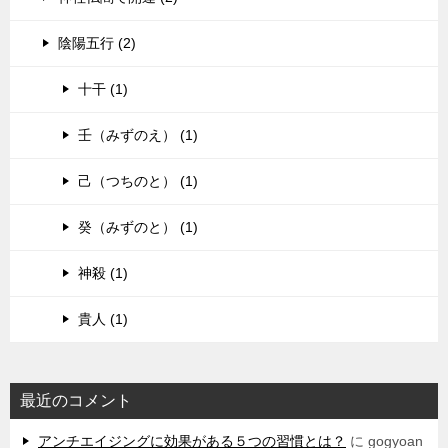
陰陽五行 (2)
十干 (1)
壬（みずのえ） (1)
己（つちのと） (1)
癸（みずのと） (1)
神殺 (1)
貴人 (1)
最近のコメント
アンチエイジングに効果がある５つの習慣とは？
に
gogyoan