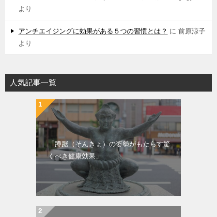
より
アンチエイジングに効果がある５つの習慣とは？
に
前原涼子
より
人気記事一覧
「蹲踞（そんきょ）の姿勢がもたらす驚
くべき健康効果」