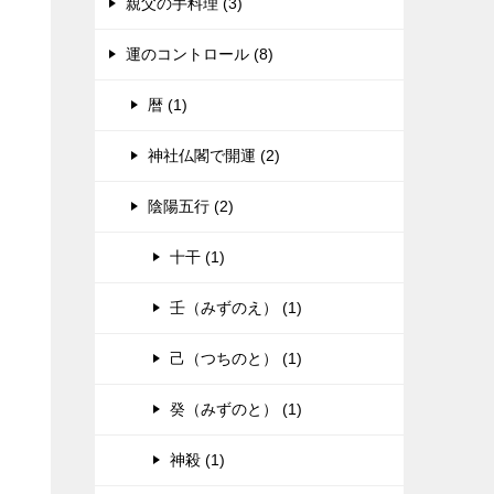
親父の手料理 (3)
運のコントロール (8)
暦 (1)
神社仏閣で開運 (2)
陰陽五行 (2)
十干 (1)
壬（みずのえ） (1)
己（つちのと） (1)
癸（みずのと） (1)
神殺 (1)