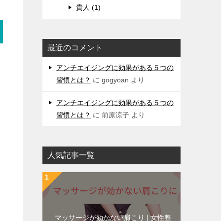
貴人 (1)
最近のコメント
アンチエイジングに効果がある５つの
習慣とは？
に
gogyoan
より
アンチエイジングに効果がある５つの
習慣とは？
に
前原涼子
より
人気記事一覧
マッサージが効かない肩こり | 女性整