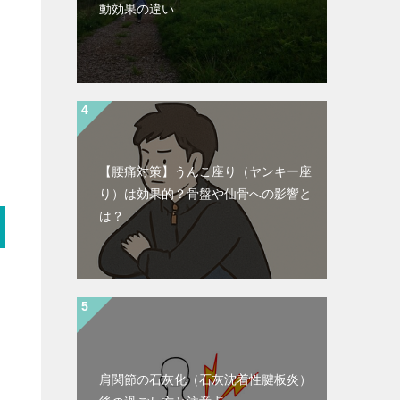
動効果の違い
【腰痛対策】うんこ座り（ヤンキー座
り）は効果的？骨盤や仙骨への影響と
は？
肩関節の石灰化（石灰沈着性腱板炎）