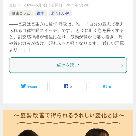
更新日：
2026年6月6日
公開日：
2025年7月28日
健康コラム
散歩
若々しい体
――長息は長生きに通ず 呼吸は、唯一「自分の意志で整え
られる自律神経スイッチ」です。 とくに吐く息を長くする
と、副交感神経が優位になり、鼓動が静かに落ち着き、肩
や首の力みが抜け、頭もスッと軽くなります。 難しい理屈
より、 […]
続きを読む
Tweet
0
0