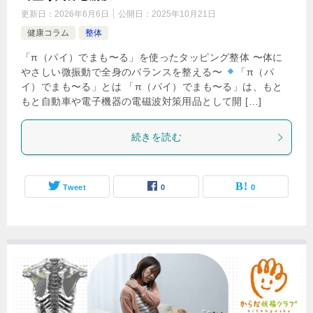
更新日：
2026年6月6日
公開日：
2025年10月21日
健康コラム
整体
「π（パイ）でまも〜る」を使ったタッピング整体 〜体に
やさしい微振動で全身のバランスを整える〜
「π（パ
イ）でまも〜る」とは 「π（パイ）でまも〜る」は、もと
もと自動車や電子機器の電磁波対策用品として開 […]
続きを読む
Tweet
0
0