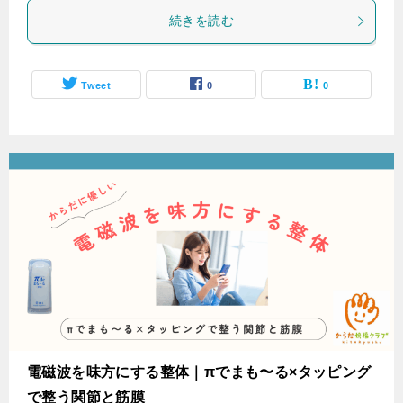
続きを読む
Tweet
0
0
電磁波を味方にする整体｜πでまも〜る×タッピング
で整う関節と筋膜