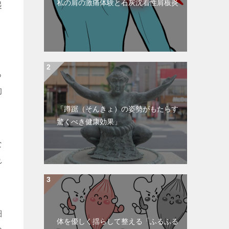
私の肩の激痛体験と石灰沈着性肩板炎
起
。
っ
的
「蹲踞（そんきょ）の姿勢がもたらす
驚くべき健康効果」
な
れ
細
体を優しく揺らして整える「ふるふる