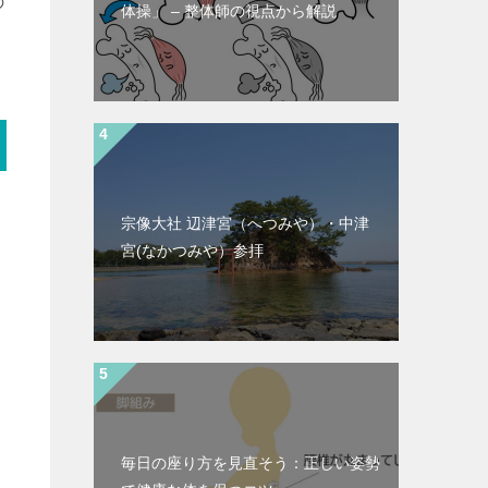
の
体操」 – 整体師の視点から解説
宗像大社 辺津宮（へつみや）・中津
宮(なかつみや）参拝
、
毎日の座り方を見直そう：正しい姿勢