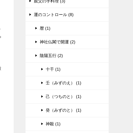
親父の手料理 (3)
運のコントロール (8)
し
暦 (1)
や
神社仏閣で開運 (2)
陰陽五行 (2)
徴
十干 (1)
壬（みずのえ） (1)
己（つちのと） (1)
癸（みずのと） (1)
神殺 (1)