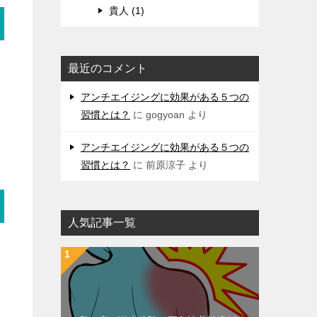
貴人 (1)
最近のコメント
アンチエイジングに効果がある５つの
習慣とは？
に
gogyoan
より
アンチエイジングに効果がある５つの
習慣とは？
に
前原涼子
より
人気記事一覧