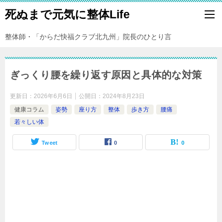
死ぬまで元気に整体Life
整体師・「からだ快福クラブ北九州」院長のひとり言
ぎっくり腰を繰り返す原因と具体的な対策
更新日：
2026年6月6日
公開日：
2024年8月23日
健康コラム
姿勢
座り方
整体
歩き方
腰痛
若々しい体
Tweet
0
0