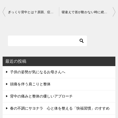
投
ぎっくり背中とは？原因、症状、そして予防法
寝違えで首が動かない時に絶対にやってはいけない7つのこととは
稿
ナ
ビ
ゲ
ー
シ
最近の投稿
ョ
子供の姿勢が気になるお母さんへ
ン
頭痛を伴う肩こりと整体
背中の痛みと整体の優しいアプローチ
春の不調にサヨナラ 心と体を整える「快福習慣」のすすめ