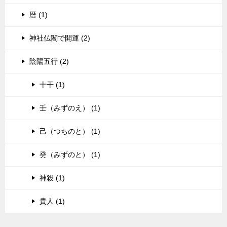
暦 (1)
神社仏閣で開運 (2)
陰陽五行 (2)
十干 (1)
壬（みずのえ） (1)
己（つちのと） (1)
癸（みずのと） (1)
神殺 (1)
貴人 (1)