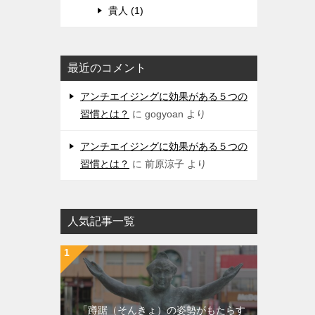
貴人 (1)
最近のコメント
アンチエイジングに効果がある５つの
習慣とは？
に
gogyoan
より
アンチエイジングに効果がある５つの
習慣とは？
に
前原涼子
より
人気記事一覧
「蹲踞（そんきょ）の姿勢がもたらす