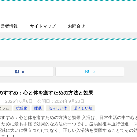
運営者情報
サイトマップ
お問合せ
0
0
のすすめ：心と体を癒すための方法と効果
日：
2026年6月6日
公開日：
2024年9月20日
コラム
抗酸化
睡眠
若々しい体
若々しい脳
のすすめ：心と体を癒すための方法と効果 入浴は、日常生活の中で心
すために最も手軽で効果的な方法の一つです。疲労回復や血行促進、
軽減に大いに役立つだけでなく、正しい入浴法を実践することでその
高 […]