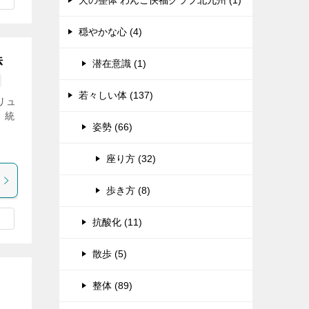
犬の整体 わんこ快福クラブ北九州 (1)
穏やかな心 (4)
法
潜在意識 (1)
若々しい体 (137)
リュ
、統
姿勢 (66)
、
座り方 (32)
歩き方 (8)
抗酸化 (11)
散歩 (5)
整体 (89)