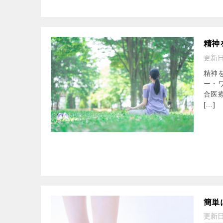
精神
更新
精神を
ー・
合医
[…]
簡単
更新