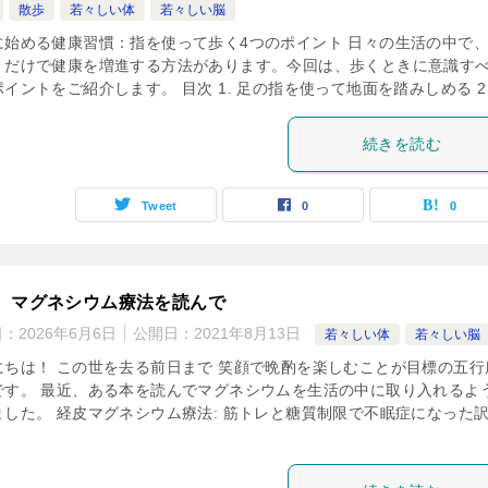
散歩
若々しい体
若々しい脳
に始める健康習慣：指を使って歩く4つのポイント 日々の生活の中で
くだけで健康を増進する方法があります。今回は、歩くときに意識すべ
イントをご紹介します。 目次 1. 足の指を使って地面を踏みしめる 2 
続きを読む
Tweet
0
0
 マグネシウム療法を読んで
日：
2026年6月6日
公開日：
2021年8月13日
若々しい体
若々しい脳
にちは！ この世を去る前日まで 笑顔で晩酌を楽しむことが目標の五行
です。 最近、ある本を読んでマグネシウムを生活の中に取り入れるよ
ました。 経皮マグネシウム療法: 筋トレと糖質制限で不眠症になった