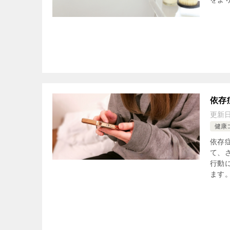
依存
更新
健康
依存
て、
行動
ます。