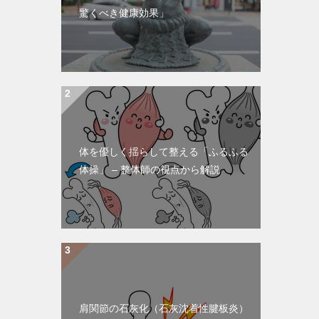
驚くべき健康効果」
体を優しく揺らして整える「ふるふる
体操」 – 整体師の視点から解説
肩関節の石灰化（石灰沈着性腱板炎）