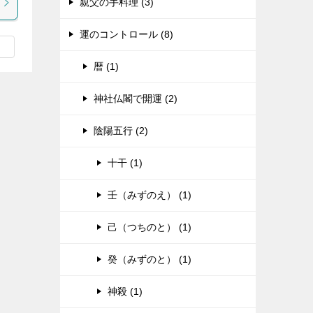
親父の手料理 (3)
運のコントロール (8)
暦 (1)
神社仏閣で開運 (2)
陰陽五行 (2)
十干 (1)
壬（みずのえ） (1)
己（つちのと） (1)
癸（みずのと） (1)
神殺 (1)