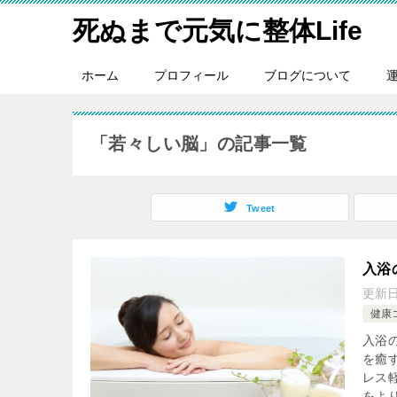
死ぬまで元気に整体Life
ホーム
プロフィール
ブログについて
「若々しい脳」の記事一覧
Tweet
入浴
更新
健康
入浴
を癒
レス
をより