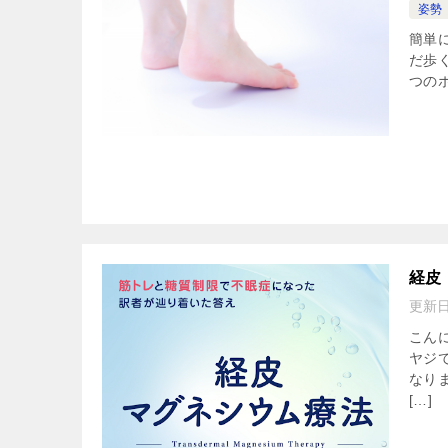
姿勢
簡単
だ歩
つのポ
経皮
更新
こん
ヤジ
なり
[…]