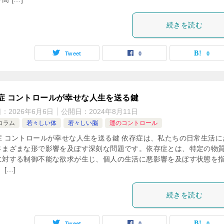
続きを読む
Tweet
0
0
症 コントロールが幸せな人生を送る鍵
日：
2026年6月6日
公開日：
2024年8月11日
コラム
若々しい体
若々しい脳
運のコントロール
症 コントロールが幸せな人生を送る鍵 依存症は、私たちの日常生活に
さまざまな形で影響を及ぼす深刻な問題です。依存症とは、特定の物
に対する制御不能な欲求が生じ、個人の生活に悪影響を及ぼす状態を
 […]
続きを読む
Tweet
0
0