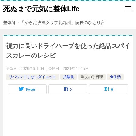
死ぬまで元気に整体Life
整体師・「からだ快福クラブ北九州」院長のひとり言
視力に良いドライハーブを使った絶品スパイ
スカレーのレシピ
更新日：
2026年6月6日
公開日：
2024年7月15日
リバウンドしないダイエット
抗酸化
親父の手料理
食生活
Tweet
0
0