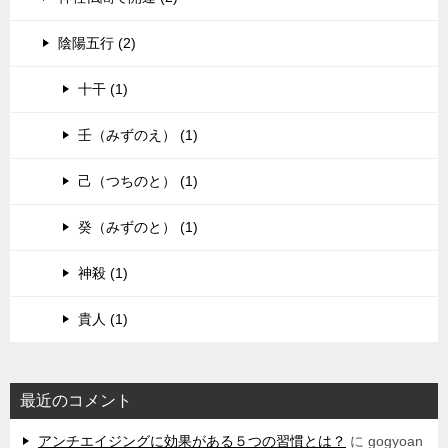
陰陽五行 (2)
十干 (1)
壬（みずのえ） (1)
己（つちのと） (1)
癸（みずのと） (1)
神殺 (1)
貴人 (1)
最近のコメント
アンチエイジングに効果がある５つの習慣とは？
に
gogyoan