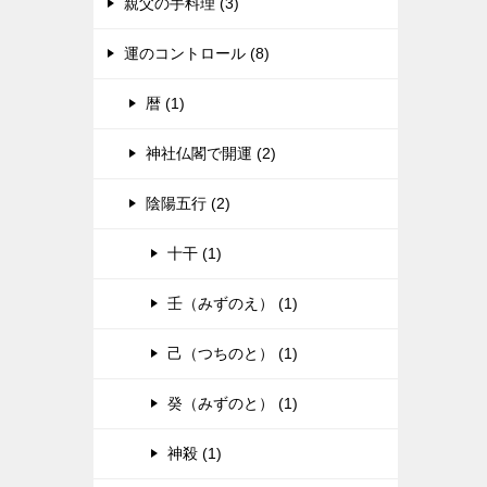
親父の手料理 (3)
運のコントロール (8)
暦 (1)
神社仏閣で開運 (2)
陰陽五行 (2)
十干 (1)
壬（みずのえ） (1)
己（つちのと） (1)
癸（みずのと） (1)
神殺 (1)