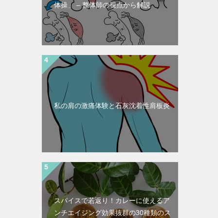
体操」 – 整体師の視点から解説
私の肩の激痛体験と石灰沈着性肩板炎
スパイスで若返り！カレーに使えるア
ンチエイジング効果抜群の30種類のス