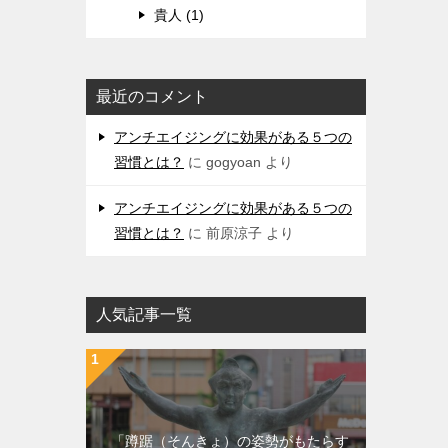
貴人 (1)
最近のコメント
アンチエイジングに効果がある５つの
習慣とは？
に
gogyoan
より
アンチエイジングに効果がある５つの
習慣とは？
に
前原涼子
より
人気記事一覧
「蹲踞（そんきょ）の姿勢がもたらす