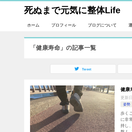
死ぬまで元気に整体Life
ホーム
プロフィール
ブログについて
「健康寿命」の記事一覧
Tweet
健康
更新
姿勢
歩く
に非
持し
盤 […