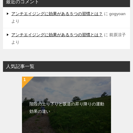
最近のコメント
アンチエイジングに効果がある５つの習慣とは？
に
gogyoan
より
アンチエイジングに効果がある５つの習慣とは？
に
前原涼子
より
人気記事一覧
階段の上り下りと坂道の昇り降りの運動
効果の違い