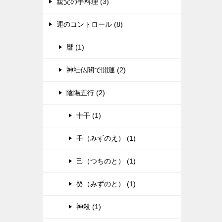
親父の手料理 (3)
運のコントロール (8)
暦 (1)
神社仏閣で開運 (2)
陰陽五行 (2)
十干 (1)
壬（みずのえ） (1)
己（つちのと） (1)
癸（みずのと） (1)
神殺 (1)