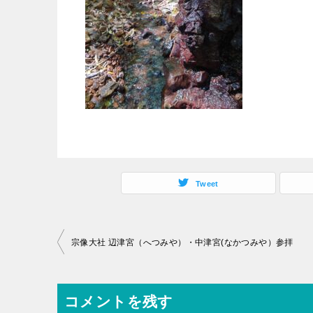
Tweet
投
宗像大社 辺津宮（へつみや）・中津宮(なかつみや）参拝
稿
ナ
コメントを残す
ビ