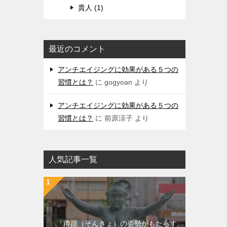
貴人 (1)
最近のコメント
アンチエイジングに効果がある５つの
習慣とは？
に
gogyoan
より
アンチエイジングに効果がある５つの
習慣とは？
に
前原涼子
より
人気記事一覧
「蹲踞（そんきょ）の姿勢がもたらす