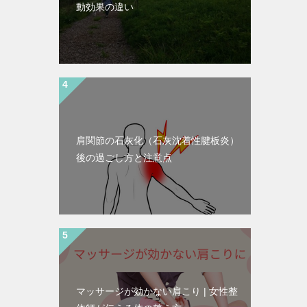
動効果の違い
肩関節の石灰化（石灰沈着性腱板炎）
後の過ごし方と注意点
マッサージが効かない肩こり | 女性整