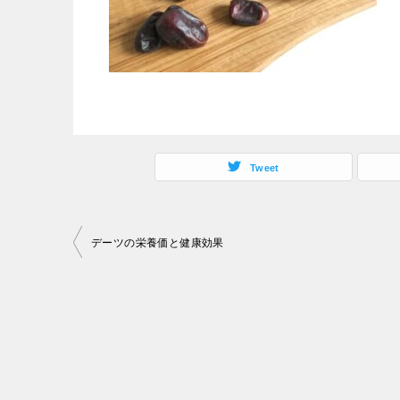
Tweet
投
デーツの栄養価と健康効果
稿
ナ
ビ
ゲ
ー