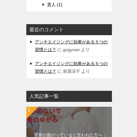
貴人 (1)
最近のコメント
アンチエイジングに効果がある５つの
習慣とは？
に
gogyoan
より
アンチエイジングに効果がある５つの
習慣とは？
に
前原涼子
より
人気記事一覧
背骨が曲がっていると言われた方へ：