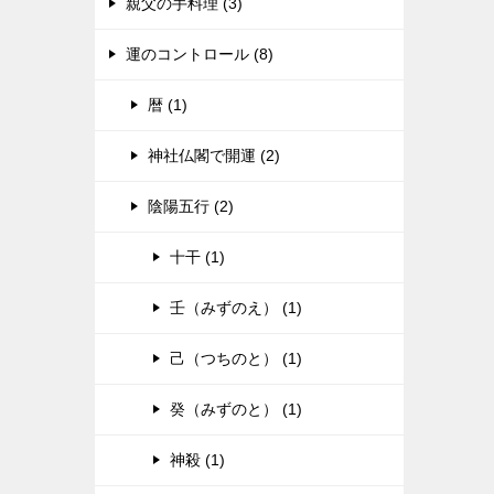
親父の手料理 (3)
運のコントロール (8)
暦 (1)
神社仏閣で開運 (2)
陰陽五行 (2)
十干 (1)
壬（みずのえ） (1)
己（つちのと） (1)
癸（みずのと） (1)
神殺 (1)